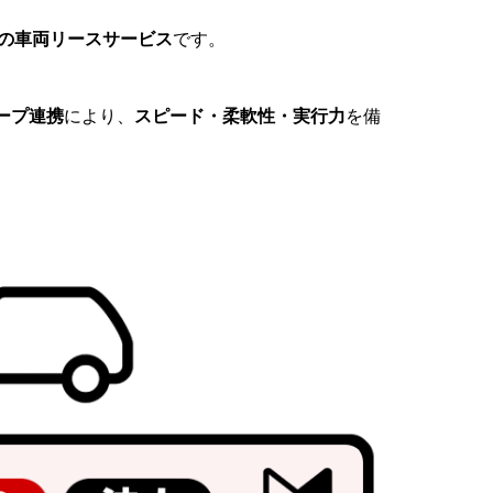
の車両リースサービス
です。
ープ連携
により、
スピード・柔軟性・実行力
を備