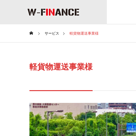
サービス
軽貨物運送事業様
COMPANY
Greeting
ごあいさつ
軽貨物運送事業様
企業情報